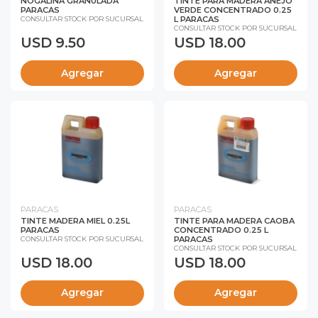
NOGALINA GRANULADA
TINTE PARA MADERA AÑEJO
PARACAS
VERDE CONCENTRADO 0.25
L PARACAS
CONSULTAR STOCK POR SUCURSAL
CONSULTAR STOCK POR SUCURSAL
USD 9.50
USD 18.00
Agregar
Agregar
PARACAS
PARACAS
TINTE MADERA MIEL 0.25L
TINTE PARA MADERA CAOBA
PARACAS
CONCENTRADO 0.25 L
PARACAS
CONSULTAR STOCK POR SUCURSAL
CONSULTAR STOCK POR SUCURSAL
USD 18.00
USD 18.00
Agregar
Agregar